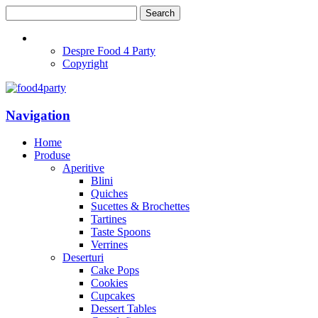
Despre Food 4 Party
Copyright
Navigation
Home
Produse
Aperitive
Blini
Quiches
Sucettes & Brochettes
Tartines
Taste Spoons
Verrines
Deserturi
Cake Pops
Cookies
Cupcakes
Dessert Tables