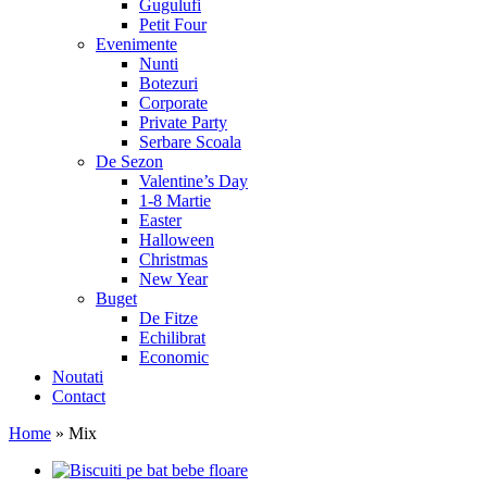
Gugulufi
Petit Four
Evenimente
Nunti
Botezuri
Corporate
Private Party
Serbare Scoala
De Sezon
Valentine’s Day
1-8 Martie
Easter
Halloween
Christmas
New Year
Buget
De Fitze
Echilibrat
Economic
Noutati
Contact
Home
»
Mix