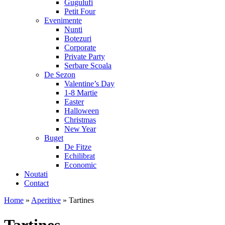
Gugulufi
Petit Four
Evenimente
Nunti
Botezuri
Corporate
Private Party
Serbare Scoala
De Sezon
Valentine’s Day
1-8 Martie
Easter
Halloween
Christmas
New Year
Buget
De Fitze
Echilibrat
Economic
Noutati
Contact
Home
»
Aperitive
»
Tartines
Tartines