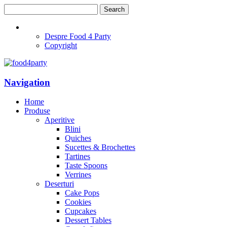
Despre Food 4 Party
Copyright
Navigation
Home
Produse
Aperitive
Blini
Quiches
Sucettes & Brochettes
Tartines
Taste Spoons
Verrines
Deserturi
Cake Pops
Cookies
Cupcakes
Dessert Tables