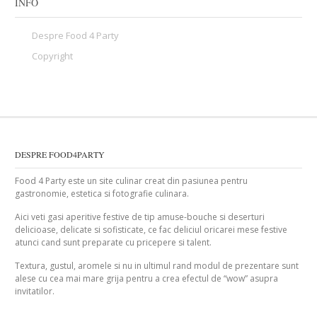
INFO
Despre Food 4 Party
Copyright
DESPRE FOOD4PARTY
Food 4 Party este un site culinar creat din pasiunea pentru
gastronomie, estetica si fotografie culinara.
Aici veti gasi aperitive festive de tip amuse-bouche si deserturi
delicioase, delicate si sofisticate, ce fac deliciul oricarei mese festive
atunci cand sunt preparate cu pricepere si talent.
Textura, gustul, aromele si nu in ultimul rand modul de prezentare sunt
alese cu cea mai mare grija pentru a crea efectul de “wow” asupra
invitatilor.