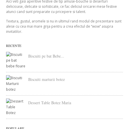
Aici veti gasi aperitive festive de tip amuse-bouche si deserturi
delicioase, delicate si sofisticate, ce fac deliciul oricarei mese festive
atunci cand sunt preparate cu pricepere si talent.
Textura, gustul, aromele si nu in ultimul rand modul de prezentare sunt
alese cu cea mai mare grija pentru a crea efectul de “wow” asupra
invitatilor.
RECENTE
Biscuiti pe bat Bebe...
Biscuiti marturii botez
Dessert Table Botez Maria
POPULARE