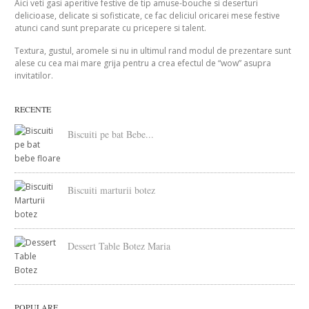
Aici veti gasi aperitive festive de tip amuse-bouche si deserturi
delicioase, delicate si sofisticate, ce fac deliciul oricarei mese festive
atunci cand sunt preparate cu pricepere si talent.
Textura, gustul, aromele si nu in ultimul rand modul de prezentare sunt
alese cu cea mai mare grija pentru a crea efectul de “wow” asupra
invitatilor.
RECENTE
Biscuiti pe bat Bebe...
Biscuiti marturii botez
Dessert Table Botez Maria
POPULARE