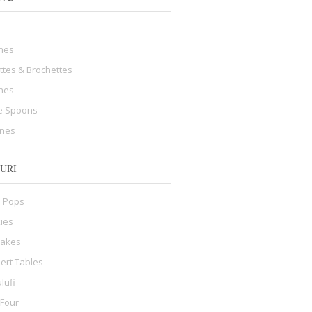
hes
ttes & Brochettes
ines
e Spoons
ines
URI
 Pops
ies
cakes
ert Tables
lufi
 Four