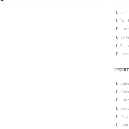
Blini
Quic
Suce
Tart
Tast
Verr
DESERT
Cake
Cook
Cup
Dess
Gugu
Petit