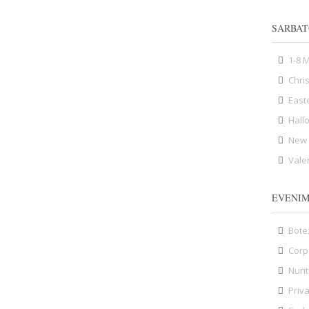
SARBAT
1-8 
Chri
East
Hall
New 
Vale
EVENI
Bote
Corp
Nunt
Priv