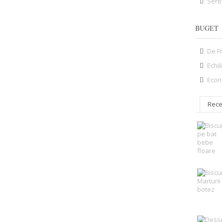
Serb
BUGET
De F
Echil
Econ
Rece