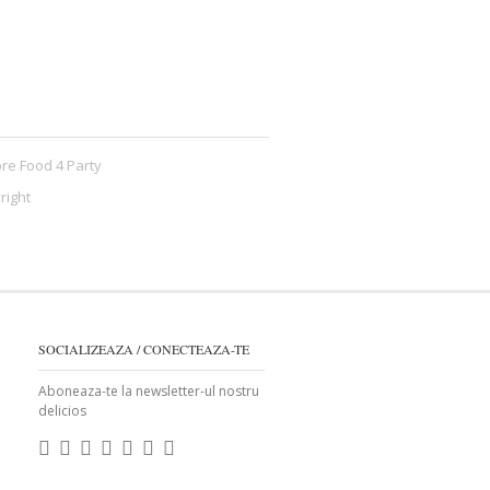
re Food 4 Party
right
SOCIALIZEAZA / CONECTEAZA-TE
Aboneaza-te la newsletter-ul nostru
delicios