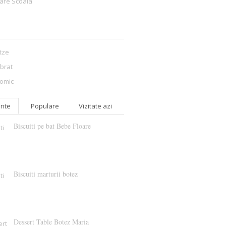
are Scoala
itze
ibrat
omic
nte
Populare
Vizitate azi
Biscuiti pe bat Bebe Floare
Biscuiti marturii botez
Dessert Table Botez Maria