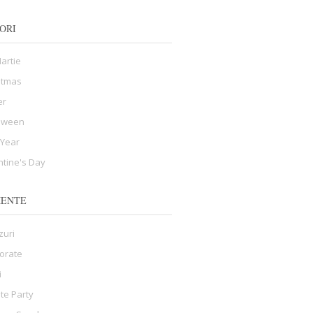
ORI
Martie
stmas
er
oween
Year
ntine's Day
MENTE
zuri
orate
i
ate Party