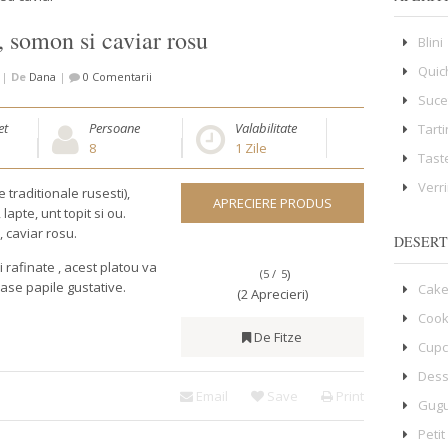
, somon si caviar rosu
Blini
Quic
|
De
Dana
|
0 Comentarii
Suce
et
Persoane
Valabilitate
Tart
8
1
Zile
Tast
Verr
e traditionale rusesti),
APRECIERE PRODUS
apte, unt topit si ou.
, caviar rosu.
DESERT
 rafinate , acest platou va
)
(5 /
5
ase papile gustative.
Cake
(2 Aprecieri)
Cook
De Fitze
Cup
Dess
Email
Save
Print
Gugu
Petit