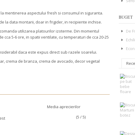
Serb
 la mentinerea aspectului fresh si consumul in siguranta.
BUGET
e la data montarii, doar in frigider, in recipiente inchise.
De F
omanda utilizarea platourilor izoterme. Din momentul
 de cca 5-6 ore, in spatii ventilate, cu temperaturi de cca 20-25
Echil
Econ
nsiderabil daca este expus direct sub razele soarelui.
viar, crema de branza, crema de avocado, decor vegetal
Rece
Media aprecierilor
(5 / 5)
est