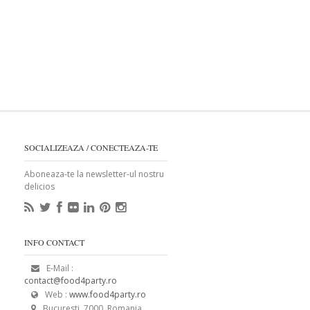
SOCIALIZEAZA / CONECTEAZA-TE
Aboneaza-te la newsletter-ul nostru
delicios
INFO CONTACT
E-Mail :
contact@food4party.ro
Web :
www.food4party.ro
Bucuresti, 7000, Romania