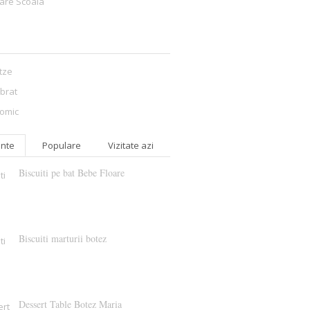
are Scoala
itze
ibrat
omic
nte
Populare
Vizitate azi
Biscuiti pe bat Bebe Floare
Biscuiti marturii botez
Dessert Table Botez Maria