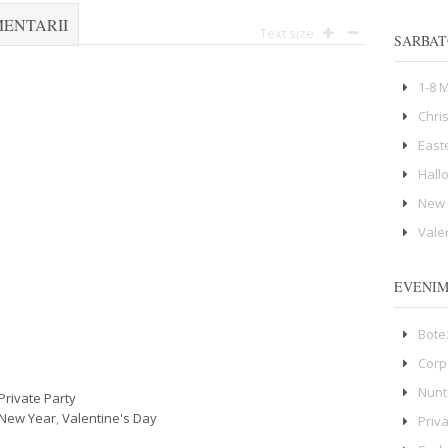
ENTARII
Text size
SARBAT
1-8 
Chri
East
Hall
New 
Vale
EVENI
Bote
Corp
Nunt
Private Party
New Year
,
Valentine's Day
Priv