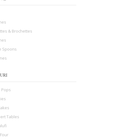
hes
ttes & Brochettes
ines
e Spoons
ines
URI
 Pops
ies
cakes
ert Tables
lufi
 Four