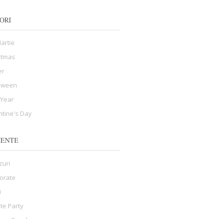
ORI
Martie
stmas
er
oween
Year
ntine's Day
MENTE
zuri
orate
i
ate Party