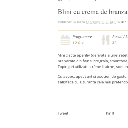
Blini cu crema de branza
Publicat In Data
February 18, 2014 |
In
Blini
Programare
Bucati / S
30
Zile
24
Mini clatite aperitiv (derivata a unei retet
preparate din faina integrala, smantana, l
Topinguri utilizate: crème fraîche, somon
Cu aspect apetisant si asocieri de gusturi
satisface cu siguranta cele mai pretentio
Tweet
Pin It