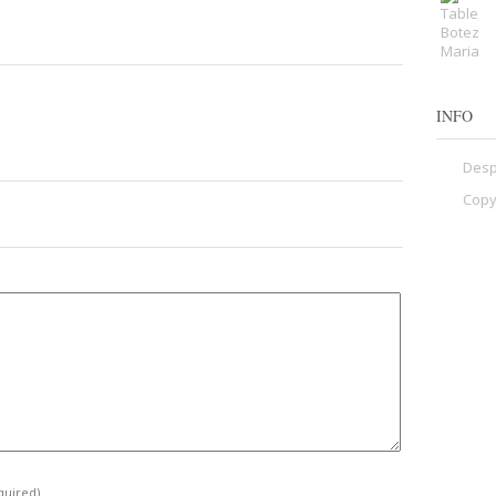
INFO
Desp
Copy
quired)