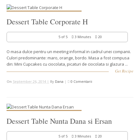
Dessert Table Corporate H
5 of 5
3 Minutes
20
O masa dulce pentru un meeting informal in cadrul unei companii.
Culori predominante: maro, orange, bordo. Masa a fost compusa
din: Mini Cupcakes cu ciocolata, picaturi de ciocolata si glazura ...
Get Recipe
On
September 26, 2014 |
By
Dana
|
0 Comentarii
Dessert Table Nunta Dana si Ersan
5 of 5
3 Minutes
20