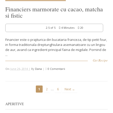
Financiers marmorate cu cacao, matcha
si fistic
2.5 of 5
4 Minutes
20
Financier este o prajiturica din bucataria franceza, de tip petit four,
in forma traditionala dreptunghiulara asemanatoare cu un lingou
de aur, avand ca ingredient principal faina de migdale. Pornind de
...
Get Recipe
On
June 26, 2014 |
By
Dana
|
0 Comentarii
…
1
2
6
Next →
APERITIVE