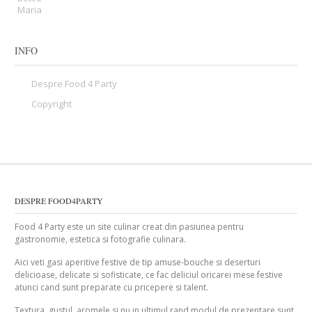
INFO
Despre Food 4 Party
Copyright
DESPRE FOOD4PARTY
Food 4 Party este un site culinar creat din pasiunea pentru
gastronomie, estetica si fotografie culinara.
Aici veti gasi aperitive festive de tip amuse-bouche si deserturi
delicioase, delicate si sofisticate, ce fac deliciul oricarei mese festive
atunci cand sunt preparate cu pricepere si talent.
Textura, gustul, aromele si nu in ultimul rand modul de prezentare sunt