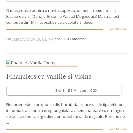
O masa dulce pentru o nunta superba, oameni frumosi intr-o
locatie de vis. (Dana si Ersan la Palatul Mogosoaia) Masa a fost
compusa din: Mini cupcakes cu ciocolata si decor ...
Get Recipe
On
September 26, 2014 |
By
Dana
|
0 Comentarii
Financiers cu vanilie si visina
3 of 5
3 Minutes
20
Financier este o prajiturica din bucataria franceza, de tip petit four,
in forma traditionala dreptunghiulara asemanatoare cu un lingou
de aur, avand ca ingredient principal faina de migdale. Pornind de
...
Get Recipe