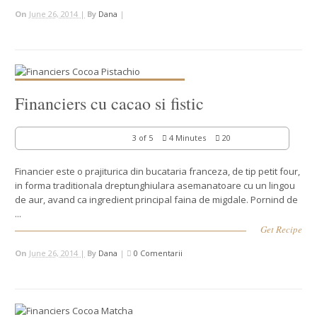
On
June 26, 2014 |
By
Dana
|
Financiers cu cacao si fistic
3 of 5
4 Minutes
20
Financier este o prajiturica din bucataria franceza, de tip petit four,
in forma traditionala dreptunghiulara asemanatoare cu un lingou
de aur, avand ca ingredient principal faina de migdale. Pornind de
...
Get Recipe
On
June 26, 2014 |
By
Dana
|
0 Comentarii