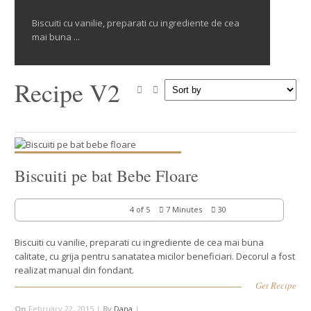
Biscuiti cu vanilie, preparati cu ingrediente de cea
mai buna ...
Recipe V2
Biscuiti pe bat Bebe Floare
4 of 5
7 Minutes
30
Biscuiti cu vanilie, preparati cu ingrediente de cea mai buna
calitate, cu grija pentru sanatatea micilor beneficiari. Decorul a fost
realizat manual din fondant.
Get Recipe
On
February 22, 2015 |
By
Dana
|