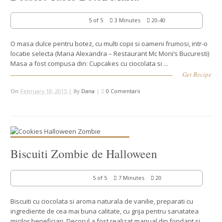
5 of 5
3 Minutes
20-40
O masa dulce pentru botez, cu multi copii si oameni frumosi, intr-o
locatie selecta (Maria Alexandra – Restaurant Mc Moni’s Bucuresti)
Masa a fost compusa din: Cupcakes cu ciocolata si ...
Get Recipe
On
February 18, 2015 |
By
Dana
|
0 Comentarii
Biscuiti Zombie de Halloween
5 of 5
7 Minutes
20
Biscuiti cu ciocolata si aroma naturala de vanilie, preparati cu
ingrediente de cea mai buna calitate, cu grija pentru sanatatea
micilor beneficiari. Decorul a fost realizat manual din fondant si ...