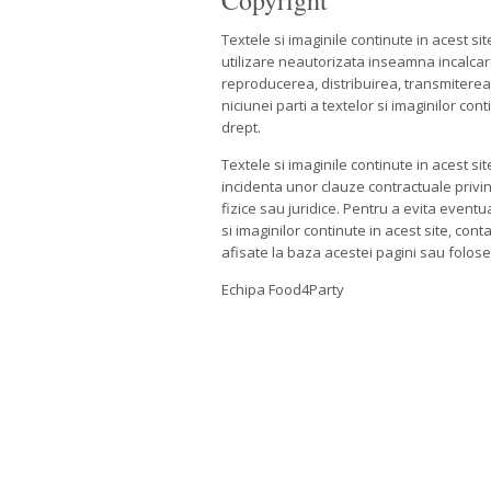
Copyright
Textele si imaginile continute in acest si
utilizare neautorizata inseamna incalcar
reproducerea, distribuirea, transmiterea 
niciunei parti a textelor si imaginilor cont
drept.
Textele si imaginile continute in acest si
incidenta unor clauze contractuale privi
fizice sau juridice. Pentru a evita event
si imaginilor continute in acest site, co
afisate la baza acestei pagini sau folos
Echipa Food4Party