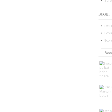
Serb
BUGET
De F
Echil
Econ
Rece