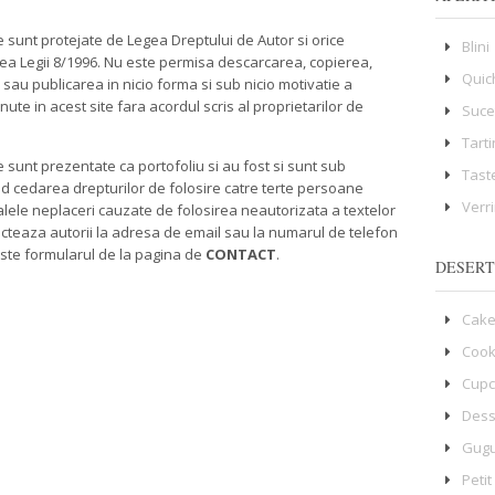
te sunt protejate de Legea Dreptului de Autor si orice
Blini
ea Legii 8/1996. Nu este permisa descarcarea, copierea,
Quic
sau publicarea in nicio forma si sub nicio motivatie a
inute in acest site fara acordul scris al proprietarilor de
Suce
Tart
te sunt prezentate ca portofoliu si au fost si sunt sub
Tast
nd cedarea drepturilor de folosire catre terte persoane
Verr
ualele neplaceri cauzate de folosirea neautorizata a textelor
ntacteaza autorii la adresa de email sau la numarul de telefon
este formularul de la pagina de
CONTACT
.
DESERT
Cake
Cook
Cup
Dess
Gugu
Petit