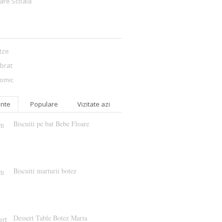
are Scoala
itze
ibrat
omic
nte
Populare
Vizitate azi
Biscuiti pe bat Bebe Floare
Biscuiti marturii botez
Dessert Table Botez Maria