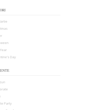
ORI
Martie
stmas
er
oween
Year
ntine's Day
MENTE
zuri
orate
i
ate Party