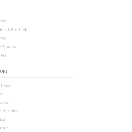
hes
ttes & Brochettes
ines
e Spoons
ines
URI
 Pops
ies
cakes
ert Tables
lufi
 Four