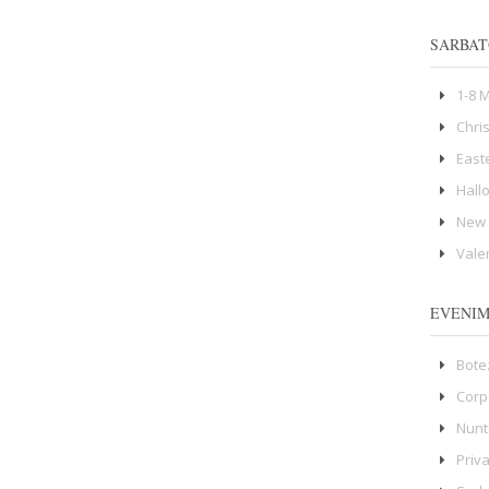
SARBAT
1-8 
Chri
East
Hall
New 
Vale
EVENI
Bote
Corp
Nunt
Priv