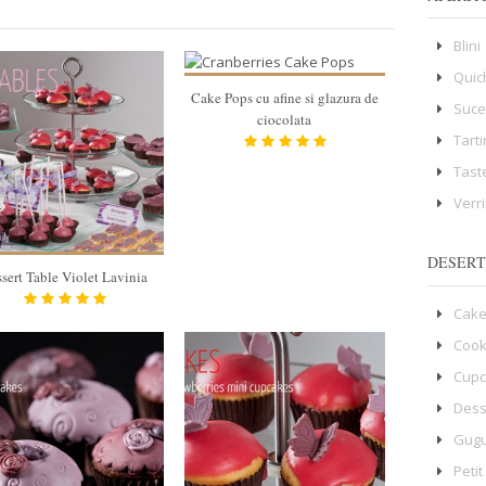
Blini
Quic
Cake Pops cu afine si glazura de
Suce
ciocolata
Tart
Tast
Verr
DESERT
sert Table Violet Lavinia
Cake
Cook
Cup
Dess
Gugu
Petit