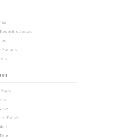
hes
ttes & Brochettes
ines
e Spoons
ines
URI
 Pops
ies
cakes
ert Tables
lufi
 Four