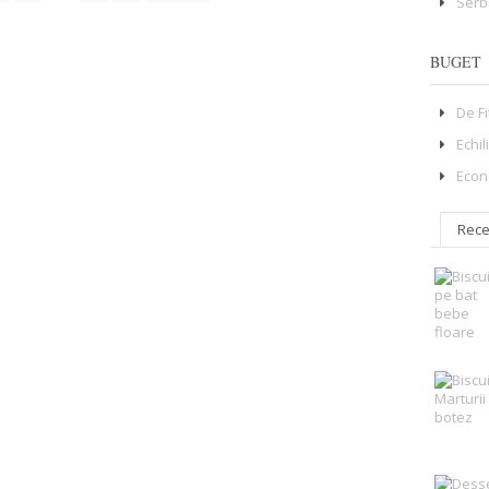
Serb
BUGET
De F
Echil
Econ
Rece