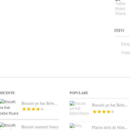
INFO
Desp
Copy
RECENTE
POPULARE
Biscuiti pe bat Bebe...
Biscuiti pe bat Bebe...
Biscuiti marturii botez
Platou mixt de blini...