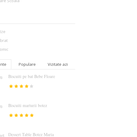
are Scoala
itze
ibrat
omic
nte
Populare
Vizitate azi
Biscuiti pe bat Bebe Floare
Biscuiti marturii botez
Dessert Table Botez Maria