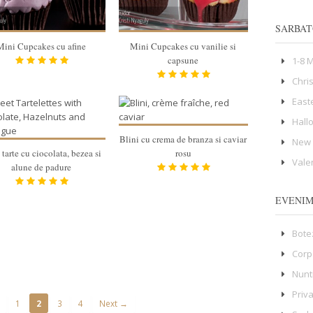
SARBAT
Mini Cupcakes cu afine
Mini Cupcakes cu vanilie si
capsune
1-8 
Chri
East
Hall
Blini cu crema de branza si caviar
New 
tarte cu ciocolata, bezea si
rosu
Vale
alune de padure
EVENI
Bote
Corp
Nunt
Priv
1
2
3
4
Next →