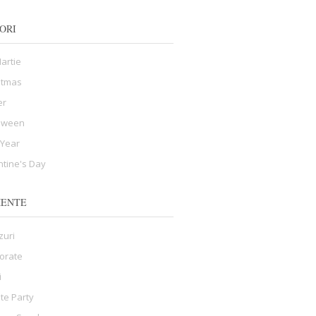
ORI
Martie
stmas
er
oween
Year
ntine's Day
MENTE
zuri
orate
i
ate Party