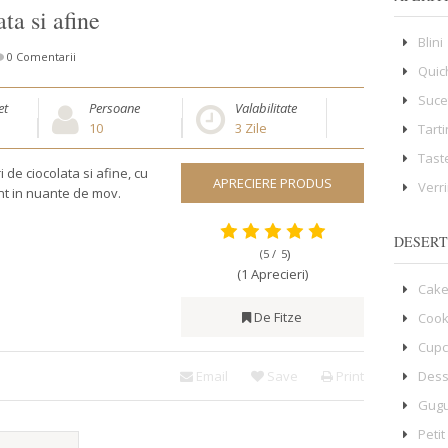
ta si afine
Blini
0 Comentarii
Quic
Suce
et
Persoane
Valabilitate
10
3
Zile
Tart
Tast
 de ciocolata si afine, cu
APRECIERE PRODUS
Verr
nt in nuante de mov.
DESERT
)
(5 /
5
(1 Aprecieri)
Cake
De Fitze
Cook
Cup
Dess
Email
Save
Print
Gugu
Petit