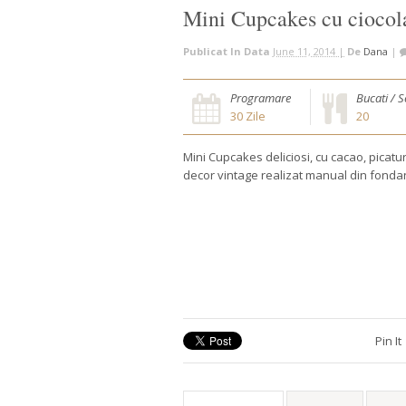
Mini Cupcakes cu ciocola
Publicat In Data
June 11, 2014 |
De
Dana
|
Programare
Bucati / S
30
Zile
20
Mini Cupcakes deliciosi, cu cacao, picaturi
decor vintage realizat manual din fonda
Pin It