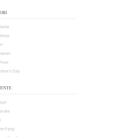
ORI
Martie
stmas
er
oween
Year
ntine's Day
MENTE
zuri
orate
i
ate Party