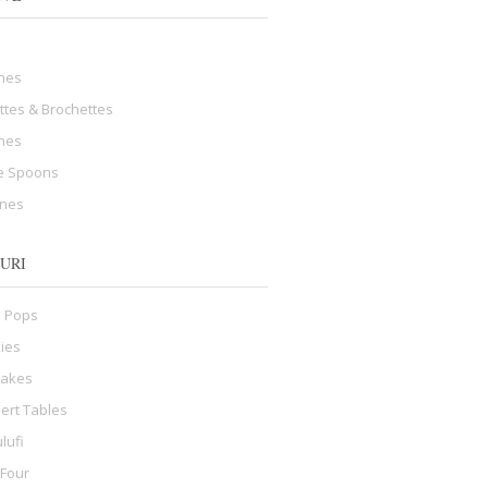
hes
ttes & Brochettes
ines
e Spoons
ines
URI
 Pops
ies
cakes
ert Tables
lufi
 Four