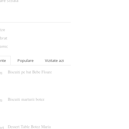
are Scoala
itze
ibrat
omic
nte
Populare
Vizitate azi
Biscuiti pe bat Bebe Floare
Biscuiti marturii botez
Dessert Table Botez Maria