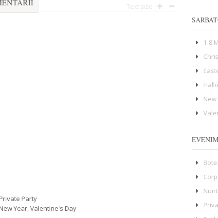
ENTARII
Text size
SARBAT
1-8 
Chri
East
Hall
New 
Vale
EVENI
Bote
Corp
Nunt
Private Party
Priv
New Year
,
Valentine's Day