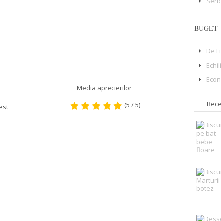
Serb
BUGET
De F
Echil
Econ
Media aprecierilor
Rece
(5 / 5)
est