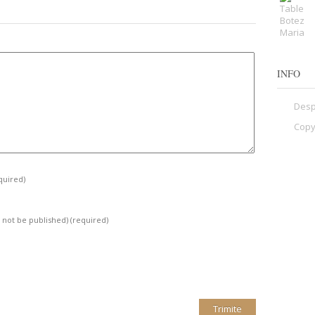
INFO
Desp
Copy
quired)
l not be published)
(required)