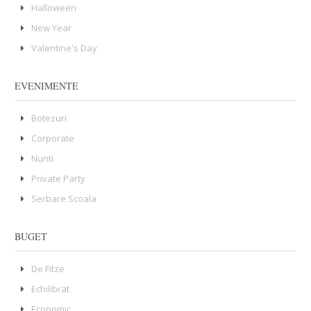
Halloween
New Year
Valentine's Day
EVENIMENTE
Botezuri
Corporate
Nunti
Private Party
Serbare Scoala
BUGET
De Fitze
Echilibrat
Economic