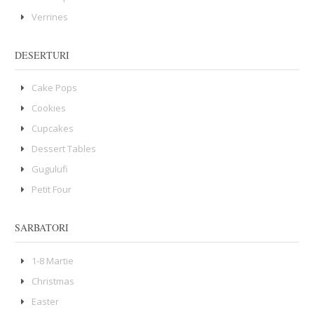
Verrines
DESERTURI
Cake Pops
Cookies
Cupcakes
Dessert Tables
Gugulufi
Petit Four
SARBATORI
1-8 Martie
Christmas
Easter