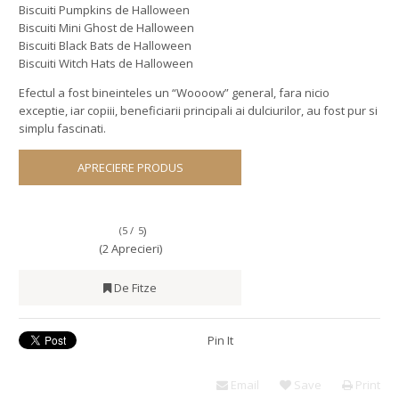
Biscuiti Pumpkins de Halloween
Biscuiti Mini Ghost de Halloween
Biscuiti Black Bats de Halloween
Biscuiti Witch Hats de Halloween
Efectul a fost bineinteles un “Woooow” general, fara nicio
exceptie, iar copiii, beneficiarii principali ai dulciurilor, au fost pur si
simplu fascinati.
APRECIERE PRODUS
)
(5 /
5
(2 Aprecieri)
De Fitze
Pin It
Email
Save
Print