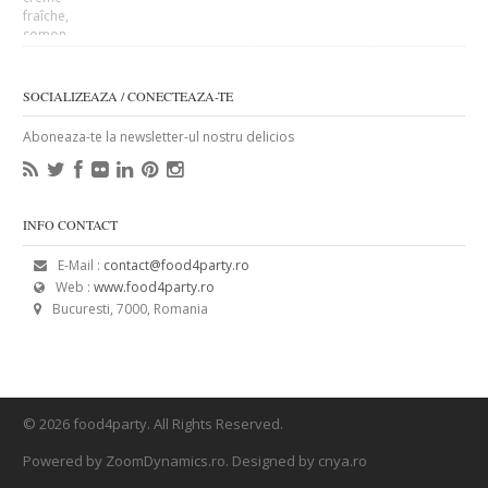
SOCIALIZEAZA / CONECTEAZA-TE
Aboneaza-te la newsletter-ul nostru delicios
INFO CONTACT
E-Mail :
contact@food4party.ro
Web :
www.food4party.ro
Bucuresti, 7000, Romania
© 2026 food4party. All Rights Reserved.
Powered by ZoomDynamics.ro. Designed by cnya.ro